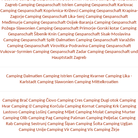
Zagreb
Camping Gespanschaft Istrien
Camping Gespanschaft Karlovac
Camping Gespanschaft Koprivnica-Križevci
Camping Gespanschaft Krapina-
Zagorje
Camping Gespanschaft Lika-Senj
Camping Gespanschaft
Međimurje
Camping Gespanschaft Osijek-Baranja
Camping Gespanschaft
Požega-Slawonien
Camping Gespanschaft Primorje-Gorski kotar
Camping
Gespanschaft Šibenik-Knin
Camping Gespanschaft Sisak-Moslavina
Camping Gespanschaft Split-Dalmatien
Camping Gespanschaft Varaždin
Camping Gespanschaft Virovitica-Podravina
Camping Gespanschaft
Vukovar-Syrmien
Camping Gespanschaft Zadar
Camping Gespanschaft und
Hauptstadt Zagreb
Camping Dalmatien
Camping Istrien
Camping Kvarner
Camping Lika -
Karlstadt
Camping Slawonien
Camping Mittelkroatien
Camping Brač
Camping Čiovo
Camping Cres
Camping Dugi otok
Camping
Hvar
Camping Iž
Camping Korčula
Camping Kornat
Camping Krk
Camping
Lastovo
Camping Lošinj
Camping Mljet
Camping Molat
Camping Murter
Camping Olib
Camping Pag
Camping Pašman
Camping Pelješac
Camping
Rab
Camping Sestrunj
Camping Šipan
Camping Šolta
Camping Ugljan
Camping Unije
Camping Vir
Camping Vis
Camping Žirje