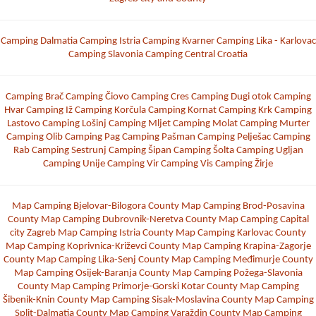
Camping Dalmatia
Camping Istria
Camping Kvarner
Camping Lika - Karlovac
Camping Slavonia
Camping Central Croatia
Camping Brač
Camping Čiovo
Camping Cres
Camping Dugi otok
Camping
Hvar
Camping Iž
Camping Korčula
Camping Kornat
Camping Krk
Camping
Lastovo
Camping Lošinj
Camping Mljet
Camping Molat
Camping Murter
Camping Olib
Camping Pag
Camping Pašman
Camping Pelješac
Camping
Rab
Camping Sestrunj
Camping Šipan
Camping Šolta
Camping Ugljan
Camping Unije
Camping Vir
Camping Vis
Camping Žirje
Map Camping Bjelovar-Bilogora County
Map Camping Brod-Posavina
County
Map Camping Dubrovnik-Neretva County
Map Camping Capital
city Zagreb
Map Camping Istria County
Map Camping Karlovac County
Map Camping Koprivnica-Križevci County
Map Camping Krapina-Zagorje
County
Map Camping Lika-Senj County
Map Camping Međimurje County
Map Camping Osijek-Baranja County
Map Camping Požega-Slavonia
County
Map Camping Primorje-Gorski Kotar County
Map Camping
Šibenik-Knin County
Map Camping Sisak-Moslavina County
Map Camping
Split-Dalmatia County
Map Camping Varaždin County
Map Camping