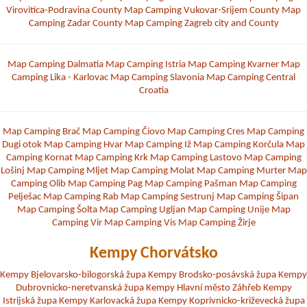
Virovitica-Podravina County
Map Camping Vukovar-Srijem County
Map
Camping Zadar County
Map Camping Zagreb city and County
Map Camping Dalmatia
Map Camping Istria
Map Camping Kvarner
Map
Camping Lika - Karlovac
Map Camping Slavonia
Map Camping Central
Croatia
Map Camping Brač
Map Camping Čiovo
Map Camping Cres
Map Camping
Dugi otok
Map Camping Hvar
Map Camping Iž
Map Camping Korčula
Map
Camping Kornat
Map Camping Krk
Map Camping Lastovo
Map Camping
Lošinj
Map Camping Mljet
Map Camping Molat
Map Camping Murter
Map
Camping Olib
Map Camping Pag
Map Camping Pašman
Map Camping
Pelješac
Map Camping Rab
Map Camping Sestrunj
Map Camping Šipan
Map Camping Šolta
Map Camping Ugljan
Map Camping Unije
Map
Camping Vir
Map Camping Vis
Map Camping Žirje
Kempy Chorvátsko
Kempy Bjelovarsko-bilogorská župa
Kempy Brodsko-posávská župa
Kempy
Dubrovnicko-neretvanská župa
Kempy Hlavní město Záhřeb
Kempy
Istrijská župa
Kempy Karlovacká župa
Kempy Koprivnicko-križevecká župa