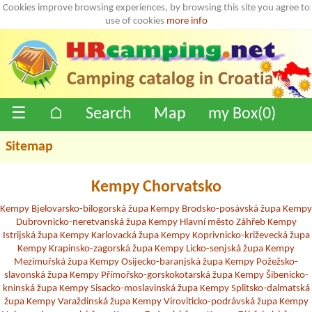
Cookies improve browsing experiences, by browsing this site you agree to
use of cookies
more info
☰
⌂
Search
Map
my Box(
0
)
Sitemap
Kempy Chorvatsko
Kempy Bjelovarsko-bilogorská župa
Kempy Brodsko-posávská župa
Kempy
Dubrovnicko-neretvanská župa
Kempy Hlavní město Záhřeb
Kempy
Istrijská župa
Kempy Karlovacká župa
Kempy Koprivnicko-križevecká župa
Kempy Krapinsko-zagorská župa
Kempy Licko-senjská župa
Kempy
Mezimuřská župa
Kempy Osijecko-baranjská župa
Kempy Požežsko-
slavonská župa
Kempy Přímořsko-gorskokotarská župa
Kempy Šibenicko-
kninská župa
Kempy Sisacko-moslavinská župa
Kempy Splitsko-dalmatská
župa
Kempy Varaždinská župa
Kempy Viroviticko-podrávská župa
Kempy