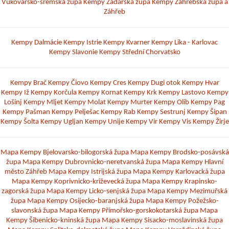
Vukovarsko-sremská župa
Kempy Zadarská župa
Kempy Záhřebská župa a
Záhřeb
Kempy Dalmácie
Kempy Istrie
Kempy Kvarner
Kempy Lika - Karlovac
Kempy Slavonie
Kempy Střední Chorvatsko
Kempy Brač
Kempy Čiovo
Kempy Cres
Kempy Dugi otok
Kempy Hvar
Kempy Iž
Kempy Korčula
Kempy Kornat
Kempy Krk
Kempy Lastovo
Kempy
Lošinj
Kempy Mljet
Kempy Molat
Kempy Murter
Kempy Olib
Kempy Pag
Kempy Pašman
Kempy Pelješac
Kempy Rab
Kempy Sestrunj
Kempy Šipan
Kempy Šolta
Kempy Ugljan
Kempy Unije
Kempy Vir
Kempy Vis
Kempy Žirje
Mapa Kempy Bjelovarsko-bilogorská župa
Mapa Kempy Brodsko-posávská
župa
Mapa Kempy Dubrovnicko-neretvanská župa
Mapa Kempy Hlavní
město Záhřeb
Mapa Kempy Istrijská župa
Mapa Kempy Karlovacká župa
Mapa Kempy Koprivnicko-križevecká župa
Mapa Kempy Krapinsko-
zagorská župa
Mapa Kempy Licko-senjská župa
Mapa Kempy Mezimuřská
župa
Mapa Kempy Osijecko-baranjská župa
Mapa Kempy Požežsko-
slavonská župa
Mapa Kempy Přímořsko-gorskokotarská župa
Mapa
Kempy Šibenicko-kninská župa
Mapa Kempy Sisacko-moslavinská župa