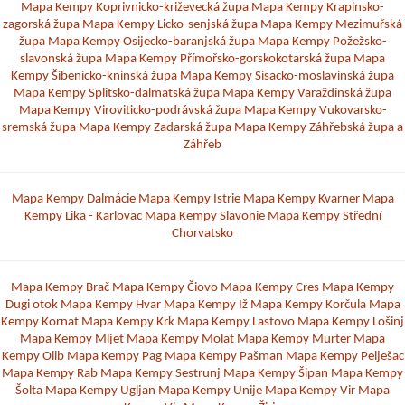
Mapa Kempy Koprivnicko-križevecká župa
Mapa Kempy Krapinsko-
zagorská župa
Mapa Kempy Licko-senjská župa
Mapa Kempy Mezimuřská
župa
Mapa Kempy Osijecko-baranjská župa
Mapa Kempy Požežsko-
slavonská župa
Mapa Kempy Přímořsko-gorskokotarská župa
Mapa
Kempy Šibenicko-kninská župa
Mapa Kempy Sisacko-moslavinská župa
Mapa Kempy Splitsko-dalmatská župa
Mapa Kempy Varaždinská župa
Mapa Kempy Viroviticko-podrávská župa
Mapa Kempy Vukovarsko-
sremská župa
Mapa Kempy Zadarská župa
Mapa Kempy Záhřebská župa a
Záhřeb
Mapa Kempy Dalmácie
Mapa Kempy Istrie
Mapa Kempy Kvarner
Mapa
Kempy Lika - Karlovac
Mapa Kempy Slavonie
Mapa Kempy Střední
Chorvatsko
Mapa Kempy Brač
Mapa Kempy Čiovo
Mapa Kempy Cres
Mapa Kempy
Dugi otok
Mapa Kempy Hvar
Mapa Kempy Iž
Mapa Kempy Korčula
Mapa
Kempy Kornat
Mapa Kempy Krk
Mapa Kempy Lastovo
Mapa Kempy Lošinj
Mapa Kempy Mljet
Mapa Kempy Molat
Mapa Kempy Murter
Mapa
Kempy Olib
Mapa Kempy Pag
Mapa Kempy Pašman
Mapa Kempy Pelješac
Mapa Kempy Rab
Mapa Kempy Sestrunj
Mapa Kempy Šipan
Mapa Kempy
Šolta
Mapa Kempy Ugljan
Mapa Kempy Unije
Mapa Kempy Vir
Mapa