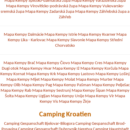
Mapa Kempy Splitsko-dalmatská župa
Mapa Kempy Varaždinská župa
Mapa Kempy Viroviticko-podrávská župa
Mapa Kempy Vukovarsko-
sremská župa
Mapa Kempy Zadarská župa
Mapa Kempy Záhřebská župa a
Záhřeb
Mapa Kempy Dalmácie
Mapa Kempy Istrie
Mapa Kempy Kvarner
Mapa
Kempy Lika - Karlovac
Mapa Kempy Slavonie
Mapa Kempy Střední
Chorvatsko
Mapa Kempy Brač
Mapa Kempy Čiovo
Mapa Kempy Cres
Mapa Kempy
Dugi otok
Mapa Kempy Hvar
Mapa Kempy Iž
Mapa Kempy Korčula
Mapa
Kempy Kornat
Mapa Kempy Krk
Mapa Kempy Lastovo
Mapa Kempy Lošinj
Mapa Kempy Mljet
Mapa Kempy Molat
Mapa Kempy Murter
Mapa
Kempy Olib
Mapa Kempy Pag
Mapa Kempy Pašman
Mapa Kempy Pelješac
Mapa Kempy Rab
Mapa Kempy Sestrunj
Mapa Kempy Šipan
Mapa Kempy
Šolta
Mapa Kempy Ugljan
Mapa Kempy Unije
Mapa Kempy Vir
Mapa
Kempy Vis
Mapa Kempy Žirje
Camping Kroatien
Camping Gespanschaft Bjelovar-Bilogora
Camping Gespanschaft Brod-
Posavina
Camping Gespanschaft Dubrovnik-Neretva
Camping Hauptstadt