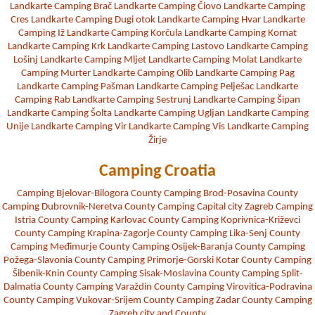
Landkarte Camping Brač
Landkarte Camping Čiovo
Landkarte Camping
Cres
Landkarte Camping Dugi otok
Landkarte Camping Hvar
Landkarte
Camping Iž
Landkarte Camping Korčula
Landkarte Camping Kornat
Landkarte Camping Krk
Landkarte Camping Lastovo
Landkarte Camping
Lošinj
Landkarte Camping Mljet
Landkarte Camping Molat
Landkarte
Camping Murter
Landkarte Camping Olib
Landkarte Camping Pag
Landkarte Camping Pašman
Landkarte Camping Pelješac
Landkarte
Camping Rab
Landkarte Camping Sestrunj
Landkarte Camping Šipan
Landkarte Camping Šolta
Landkarte Camping Ugljan
Landkarte Camping
Unije
Landkarte Camping Vir
Landkarte Camping Vis
Landkarte Camping
Žirje
Camping Croatia
Camping Bjelovar-Bilogora County
Camping Brod-Posavina County
Camping Dubrovnik-Neretva County
Camping Capital city Zagreb
Camping
Istria County
Camping Karlovac County
Camping Koprivnica-Križevci
County
Camping Krapina-Zagorje County
Camping Lika-Senj County
Camping Međimurje County
Camping Osijek-Baranja County
Camping
Požega-Slavonia County
Camping Primorje-Gorski Kotar County
Camping
Šibenik-Knin County
Camping Sisak-Moslavina County
Camping Split-
Dalmatia County
Camping Varaždin County
Camping Virovitica-Podravina
County
Camping Vukovar-Srijem County
Camping Zadar County
Camping
Zagreb city and County