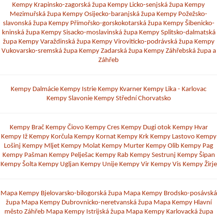
Kempy Krapinsko-zagorská župa
Kempy Licko-senjská župa
Kempy
Mezimuřská župa
Kempy Osijecko-baranjská župa
Kempy Požežsko-
slavonská župa
Kempy Přímořsko-gorskokotarská župa
Kempy Šibenicko-
kninská župa
Kempy Sisacko-moslavinská župa
Kempy Splitsko-dalmatská
župa
Kempy Varaždinská župa
Kempy Viroviticko-podrávská župa
Kempy
Vukovarsko-sremská župa
Kempy Zadarská župa
Kempy Záhřebská župa a
Záhřeb
Kempy Dalmácie
Kempy Istrie
Kempy Kvarner
Kempy Lika - Karlovac
Kempy Slavonie
Kempy Střední Chorvatsko
Kempy Brač
Kempy Čiovo
Kempy Cres
Kempy Dugi otok
Kempy Hvar
Kempy Iž
Kempy Korčula
Kempy Kornat
Kempy Krk
Kempy Lastovo
Kempy
Lošinj
Kempy Mljet
Kempy Molat
Kempy Murter
Kempy Olib
Kempy Pag
Kempy Pašman
Kempy Pelješac
Kempy Rab
Kempy Sestrunj
Kempy Šipan
Kempy Šolta
Kempy Ugljan
Kempy Unije
Kempy Vir
Kempy Vis
Kempy Žirje
Mapa Kempy Bjelovarsko-bilogorská župa
Mapa Kempy Brodsko-posávská
župa
Mapa Kempy Dubrovnicko-neretvanská župa
Mapa Kempy Hlavní
město Záhřeb
Mapa Kempy Istrijská župa
Mapa Kempy Karlovacká župa