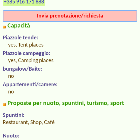
+385 916 171 888
Invia prenotazione/richiesta
Capacità
Piazzole tende:
yes, Tent places
Piazzole campeggio:
yes, Camping places
bungalow/Baite:
no
Appartementi/camere:
no
Proposte per nuoto, spuntini, turismo, sport
Spuntini:
Restaurant, Shop, Café
Nuoto: