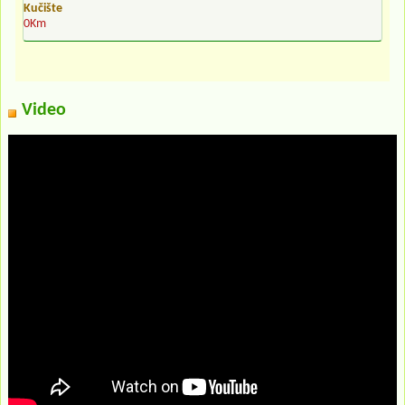
Kučište
0Km
Video