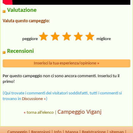
Valutazione
Valuta questo campeggio:
peggiore
migliore
Recensioni
Inserisci la tua esperienza/opinione
»
Per questo campeggio non ci sono ancora commenti. Inserisci tu il
primo!
(Qui trovate i commenti dei visitatori soddisfatti, tutti i commenti si
trovano in
Discussione »
)
Campeggio Viganj
«
torna all'elenco
|
Campeggio
|
Recensioni
|
Info
|
Mappa
|
Registrazione
|
sitemap
|