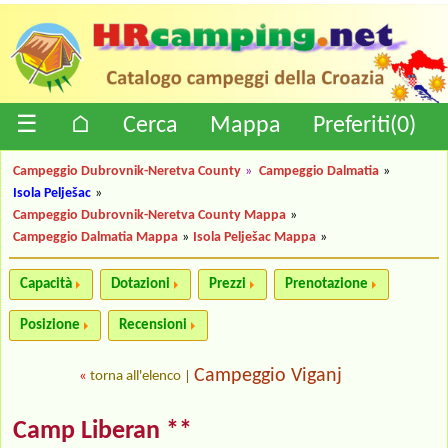
☰
⌂
Cerca
Mappa
Preferiti(
0
)
Campeggio Dubrovnik-Neretva County
»
Campeggio Dalmatia
»
Isola Pelješac
»
Campeggio Dubrovnik-Neretva County Mappa
»
Campeggio Dalmatia Mappa
»
Isola Pelješac Mappa
»
Capacità
Dotazioni
Prezzi
Prenotazione
Posizione
Recensioni
Campeggio Viganj
«
torna all'elenco
|
Camp Liberan **