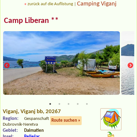
Camping Viganj
«
zurück auf die Auflistung
|
Camp Liberan **
Viganj
, Viganj bb, 20267
Region:
Gespanschaft
Route suchen »
Dubrovnik-Neretva
Gebiet:
Dalmatien
Insel:
Pelješac