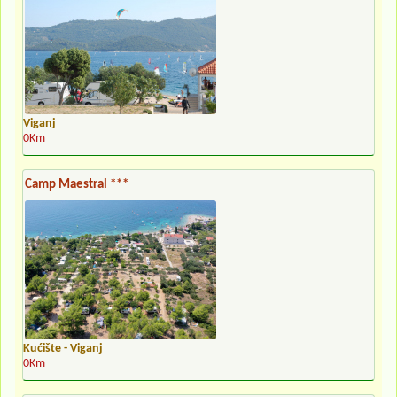
Viganj
0Km
Camp Maestral ***
Kućište - Viganj
0Km