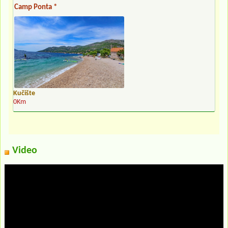
Camp Ponta *
Kučište
0Km
Video