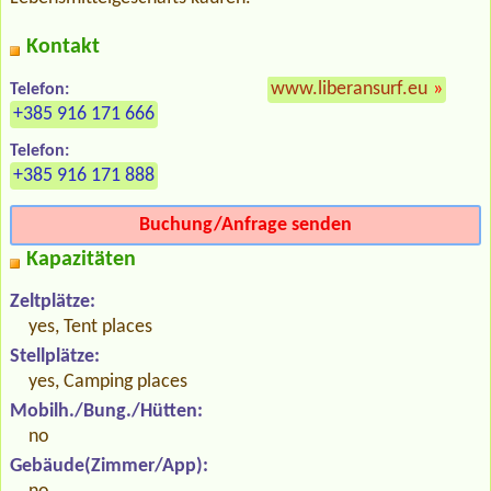
Kontakt
www.liberansurf.eu
»
Telefon:
+385 916 171 666
Telefon:
+385 916 171 888
Buchung/Anfrage senden
Kapazitäten
Zeltplätze:
yes, Tent places
Stellplätze:
yes, Camping places
Mobilh./Bung./Hütten:
no
Gebäude(Zimmer/App):