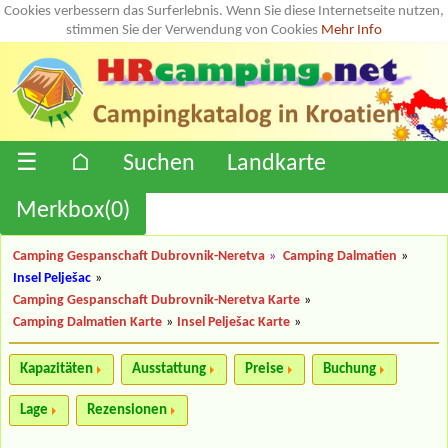
Cookies verbessern das Surferlebnis. Wenn Sie diese Internetseite nutzen,
stimmen Sie der Verwendung von Cookies
Mehr Info
☰
⌂
Suchen
Landkarte
Merkbox(
0
)
Camping Gespanschaft Dubrovnik-Neretva
»
Camping Dalmatien
»
Insel Pelješac
»
Camping Gespanschaft Dubrovnik-Neretva Karte
»
Camping Dalmatien Karte
»
Insel Pelješac Karte
»
Kapazitäten
Ausstattung
Preise
Buchung
Lage
Rezensionen