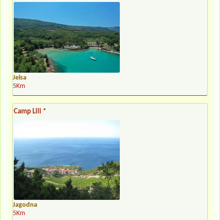
Jelsa
5Km
Camp Lili *
Jagodna
5Km