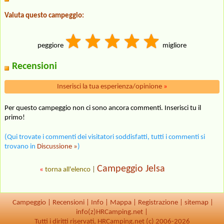
Valuta questo campeggio:
peggiore
migliore
Recensioni
Inserisci la tua esperienza/opinione
»
Per questo campeggio non ci sono ancora commenti. Inserisci tu il
primo!
(Qui trovate i commenti dei visitatori soddisfatti, tutti i commenti si
trovano in
Discussione »
)
Campeggio Jelsa
«
torna all'elenco
|
Campeggio
|
Recensioni
|
Info
|
Mappa
|
Registrazione
|
sitemap
|
info(z)HRCamping.net |
Tutti i diritti riservati, HRCamping.net (c) 2006-2026