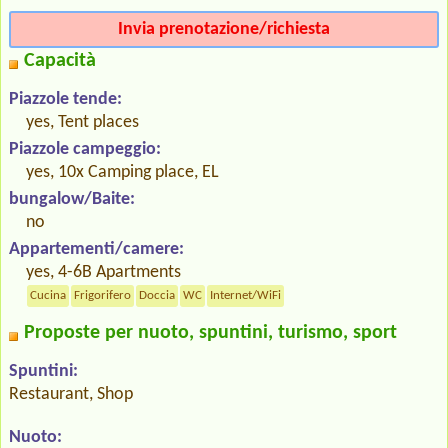
Invia prenotazione/richiesta
Capacità
Piazzole tende:
yes, Tent places
Piazzole campeggio:
yes, 10x Camping place, EL
bungalow/Baite:
no
Appartementi/camere:
yes, 4-6B Apartments
Cucina
Frigorifero
Doccia
WC
Internet/WiFi
Proposte per nuoto, spuntini, turismo, sport
Spuntini:
Restaurant, Shop
Nuoto: