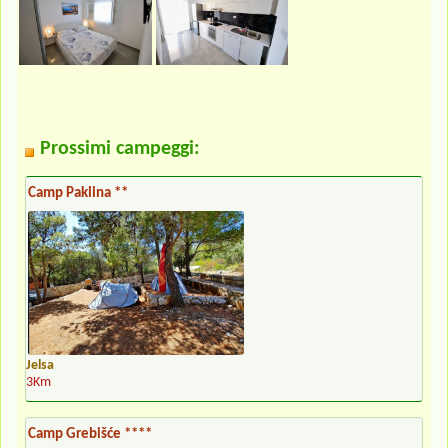
Prossimi campeggi:
Camp Paklina **
Jelsa
3Km
Camp Grebišće ****