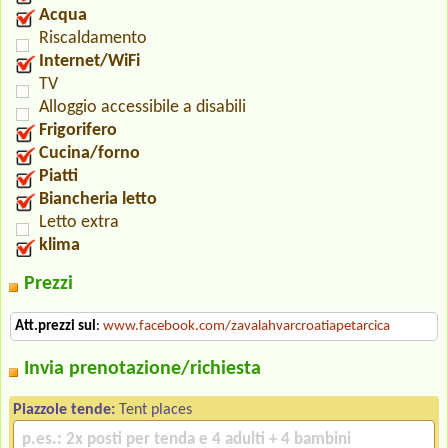
Acqua
Riscaldamento
Internet/WiFi
TV
Alloggio accessibile a disabili
Frigorifero
Cucina/forno
Piatti
Biancheria letto
Letto extra
klima
Prezzi
Att.prezzi sul
:
www.facebook.com/zavalahvarcroatiapetarcica
Invia prenotazione/richiesta
Piazzole tende:
Tent places