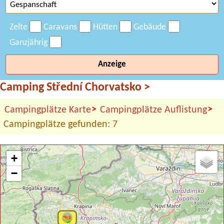
Zelte
Caravans
Hütten
Gebäude
Ganzjährig
Anzeige
Camping Střední Chorvatsko
>
>
>
Campingplätze Karte
Campingplätze Auflistung
Campingplätze gefunden: 7
+
−