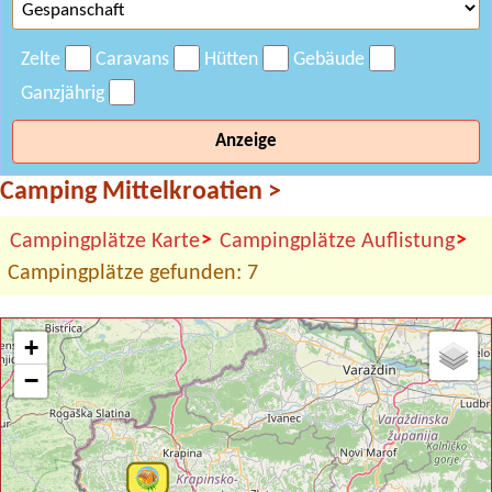
Zelte
Caravans
Hütten
Gebäude
Ganzjährig
Anzeige
Camping Mittelkroatien
>
>
>
Campingplätze Karte
Campingplätze Auflistung
Campingplätze gefunden: 7
+
−