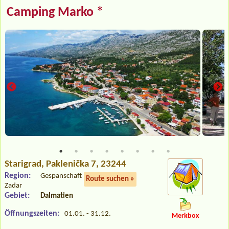
Camping Marko *
Starigrad
, Paklenička 7, 23244
Region:
Gespanschaft
Route suchen »
Zadar
Gebiet:
Dalmatien
Öffnungszeiten:
01.01. - 31.12.
Merkbox