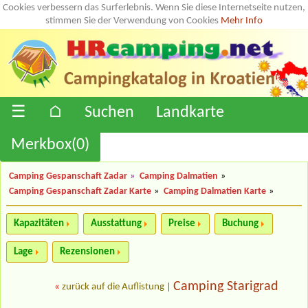
Cookies verbessern das Surferlebnis. Wenn Sie diese Internetseite nutzen,
stimmen Sie der Verwendung von Cookies
Mehr Info
☰
⌂
Suchen
Landkarte
Merkbox(
0
)
Camping Gespanschaft Zadar
»
Camping Dalmatien
»
Camping Gespanschaft Zadar Karte
»
Camping Dalmatien Karte
»
Kapazitäten
Ausstattung
Preise
Buchung
Lage
Rezensionen
Camping Starigrad
«
zurück auf die Auflistung
|