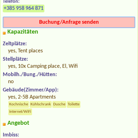
Telefon:
+385 958 964 871
Buchung/Anfrage senden
Kapazitäten
Zeltplätze:
yes, Tent places
Stellplätze:
yes, 10x Camping place, El, Wifi
Mobilh./Bung./Hütten:
no
Gebäude(Zimmer/App):
yes, 2-5B Apartments
Kochnische
Kühlschrank
Dusche
Toilette
Internet/WiFi
Angebot
Imbiss: