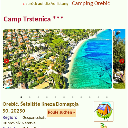
Camping Orebić
«
zurück auf die Auflistung
|
Camp Trstenica ***
Orebić
, Šetalište Kneza Domagoja
50, 20250
Route suchen »
Region:
Gespanschaft
Dubrovnik-Neretva