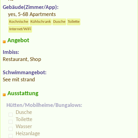
Gebäude(Zimmer/App):
yes, 5-6B Apartments
Kochnische
Kühlschrank
Dusche
Toilette
Internet/WiFi
Angebot
Imbiss:
Restaurant, Shop
Schwimmangebot:
See mit strand
Ausstattung
Hütten/Mobilheime/Bungalows:
Dusche
Toilette
Wasser
Heizanlage