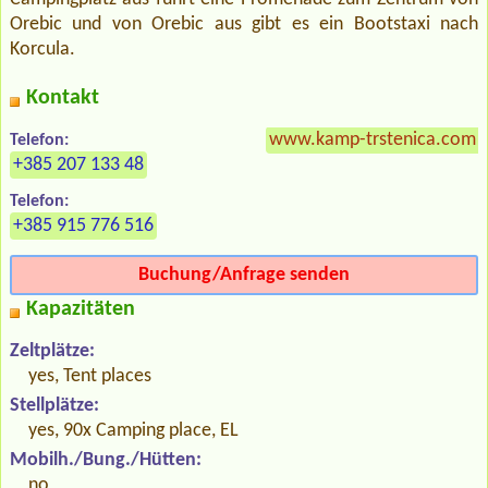
Orebic und von Orebic aus gibt es ein Bootstaxi nach
Korcula.
Kontakt
www.kamp-trstenica.com
Telefon:
+385 207 133 48
Telefon:
+385 915 776 516
Buchung/Anfrage senden
Kapazitäten
Zeltplätze:
yes, Tent places
Stellplätze:
yes, 90x Camping place, EL
Mobilh./Bung./Hütten:
no