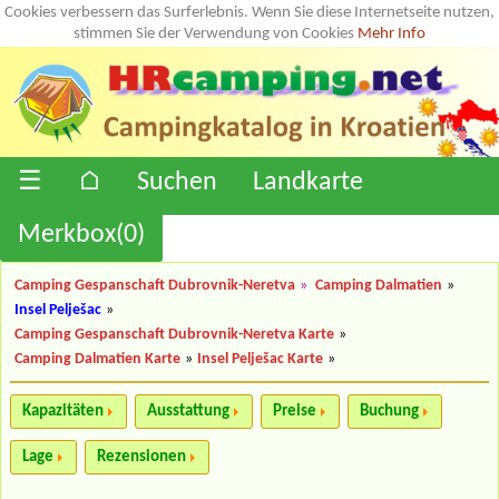
Cookies verbessern das Surferlebnis. Wenn Sie diese Internetseite nutzen,
stimmen Sie der Verwendung von Cookies
Mehr Info
☰
⌂
Suchen
Landkarte
Merkbox(
0
)
Camping Gespanschaft Dubrovnik-Neretva
»
Camping Dalmatien
»
Insel Pelješac
»
Camping Gespanschaft Dubrovnik-Neretva Karte
»
Camping Dalmatien Karte
»
Insel Pelješac Karte
»
Kapazitäten
Ausstattung
Preise
Buchung
Lage
Rezensionen